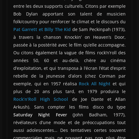
entre les deux supports culturels. Citons par exemple
Bob Dylan apportant son talent de musicien
folk/country pour renforcer le climat et le discours du
Pat Garrett et Billy The Kid
de Sam Peckinpah (1973),
à travers la chanson Knockin’ on Heaven’s Door,
passée à la postérité avec le film qu’elle accompagne.
Ou citons également la vague de films rock’n’roll des
années 50, 60 et au-delà, chère au cinéma
d’exploitation, et qui transposa à l’écran l’état d’esprit
rebelle de la jeunesse d’alors (chez Corman par
exemple, qui en 1957 réalisa
Rock All Night
et qui
plus de 20 ans plus tard, en 1979 produira le
Rock’n’Roll High School
de Joe Dante et Allan
Arkush). Sans compter les films disco du type
Saturday Night Fever
(John Badham, 1977),
révélateurs d’une mode et de préoccupations tout
aussi adolescentes… Des tentatives certes souvent
commerciales mais ne pouvant pas non plus être