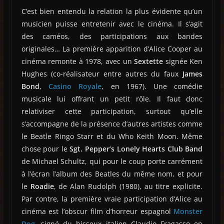
C’est bien entendu la relation la plus évidente qu’un
musicien puisse entretenir avec le cinéma. Il s’agit
des caméos, des participations aux bandes
originales… La première apparition d’Alice Cooper au
cinéma remonte à 1978, avec un
Sextette
signée Ken
Hughes (co-réalisateur entre autres du faux
James
Bond
,
Casino Royale
, en 1967). Une comédie
musicale lui offrant un petit rôle. Il faut donc
relativiser cette participation, surtout qu’elle
s’accompagne de la présence d’autres artistes comme
le Beatle Ringo Starr et du Who Keith Moon. Même
chose pour le
Sgt. Pepper’s Lonely Hearts Club Band
de Michael Schultz, qui pour le coup porte carrément
à l’écran l’album des Beatles du même nom, et pour
le
Roadie
, de Alan Rudolph (1980), au titre explicite.
Par contre, la première vraie participation d’Alice au
cinéma est l’obscur film d’horreur espagnol
Monster
Dog
, signé du bisseux italien Claudio Fragasso en