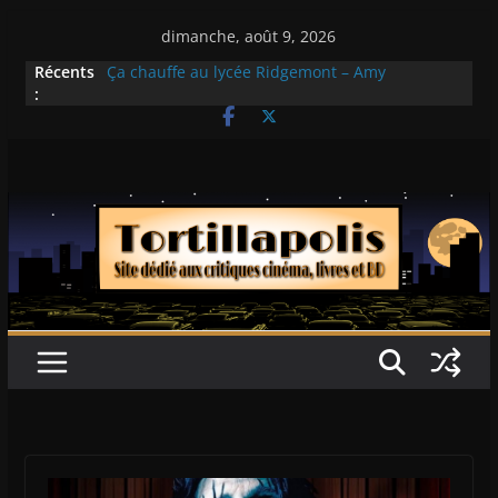
Passer
dimanche, août 9, 2026
au
Histoires fantastiques 2-15 : Lucy – Nick Castle
Récents
Ça chauffe au lycée Ridgemont – Amy
contenu
:
Heckerling
Les Pilleurs – Walter Hill
Double Team – Tsui Hark
Mille milliards de dollars – Henri Verneuil