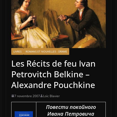
LIVRES
ROMANS ET NOUVELLES : DRAME
Les Récits de feu Ivan
Petrovitch Belkine –
Alexandre Pouchkine
7 novembre 2007
Loïc Blavier
Повести покойного
Ивана Петровича