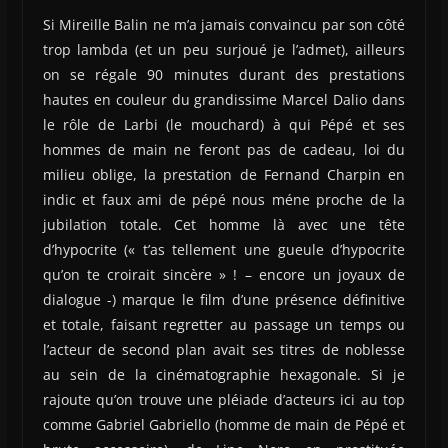
Si Mireille Balin ne m’a jamais convaincu par son côté
trop lambda (et un peu surjoué je l’admet), ailleurs
on se régale 90 minutes durant des prestations
hautes en couleur du grandissime Marcel Dalio dans
le rôle de Larbi (le mouchard) à qui Pépé et ses
hommes de main ne feront pas de cadeau, loi du
milieu oblige, la prestation de Fernand Charpin en
indic et faux ami de pépé nous méne proche de la
jubilation totale. Cet homme là avec une tête
d’hypocrite (« t’as tellement une gueule d’hypocrite
qu’on te croirait sincère » ! – encore un joyaux de
dialogue -) marque le film d’une présence définitive
et totale, faisant regretter au passage un temps ou
l’acteur de second plan avait ses titres de noblesse
au sein de la cinématographie hexagonale. Si je
rajoute qu’on trouve une pléiade d’acteurs ici au top
comme Gabriel Gabriello (homme de main de Pépé et