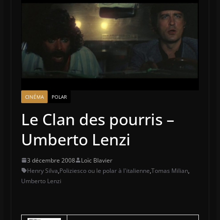
CINÉMA
POLAR
Le Clan des pourris –
Umberto Lenzi
3 décembre 2008
Loïc Blavier
Henry Silva
,
Poliziesco ou le polar à l'italienne
,
Tomas Milian
,
Umberto Lenzi