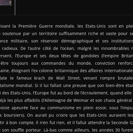
vant la Première Guerre mondiale, les Etats-Unis sont en ple
e soutenue par un territoire suffisamment riche et vaste pour s
ssance militaire, son réservoir démographique et ses institutio
 radieux. De l’autre côté de l’océan, malgré les innombrables 
ersent, l’Europe et ses deux têtes de gondoles (l’empire Brita
 être toujours aux commandes du monde, conviction renforc
aine, éloignant l’ex colonie britannique des affaires international
clate le fameux krach de Wall Street, venant rompre bruta
lisme mondial. Si il lui fallait une preuve que son bien-être éta
i des Etats-Unis, l’Europe fut au bord de l’écroulement, quand elle
éjà les plus affaiblis (l’Allemagne de Weimar et son chaos génér
eoisie apeurée face au communisme en plein essor, sous l’impu
 boursiers). On aurait pu croire que les Etats-Unis auraient le
tir à bon compte. Il n’en fut rien, et il fallut attendre la Second
e son souffle porteur. Là-bas comme ailleurs, les années 30 fure