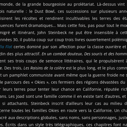
 monde, de la grande bourgeoisie au prolétariat. Là-dessus vint 
fois naturelle : le Dust Bowl, ces successions sur plusieurs a
isirent les récoltes et rendirent incultivables les terres des é
uences furent dramatiques… Mais cette fois, pas pour tout le mon
migré et itinérant, John Steinbeck ne put être insensible à cett
nnées 30, il publia coup sur coup trois livres ouvertement polémi
lla Flat
certes dominé par son affection pour la classe ouvrière e
din des plus attractif.
En un combat douteux
,
Des souris et des homm
rent ses trois coups de semonce littéraires, qui le propulsèrent 
e. Des trois,
Les Raisins de la colère
est le plus long, et le plus comm
 un pamphlet communiste avant même que la guerre froide ne so
e parcours des « Okies », ces fermiers des régions dévastées du 
r leurs terres pour tenter leur chance en Californie, réputée ri
ans. Les Joad sont une famille comme il en existe tant d’autres, et
si attachants. Steinbeck inscrit d’ailleurs leur cas au milieu d
ne toutes les familles Okies en route vers la Californie. Un cha
sacré aux descriptions globales, sans noms, sans personnages, just
es. Écrits dans un style très télégraphiques, ces chapitres font naî