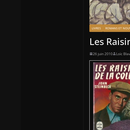
LIVRES
ROMANS ET NOUV
Les Raisi
26 juin 2010
Loïc Blav