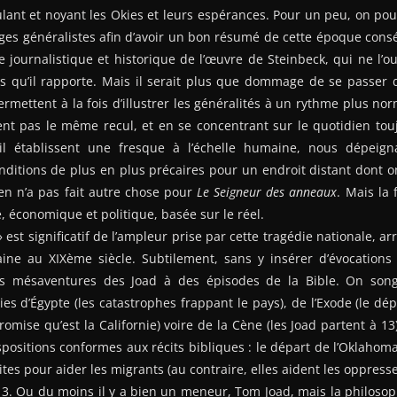
lant et noyant les Okies et leurs espérances. Pour un peu, on pou
ages généralistes afin d’avoir un bon résumé de cette époque cons
ée journalistique et historique de l’œuvre de Steinbeck, qui ne l’o
s qu’il rapporte. Mais il serait plus que dommage de se passer d
rmettent à la fois d’illustrer les généralités à un rythme plus norm
sent pas le même recul, et en se concentrant sur le quotidien t
 il établissent une fresque à l’échelle humaine, nous dépeig
itions de plus en plus précaires pour un endroit distant dont on
kien n’a pas fait autre chose pour
Le Seigneur des anneaux
. Mais la
e, économique et politique, basée sur le réel.
 est significatif de l’ampleur prise par cette tragédie nationale, 
aine au XIXème siècle. Subtilement, sans y insérer d’évocations 
 mésaventures des Joad à des épisodes de la Bible. On song
aies d’Égypte (les catastrophes frappant le pays), de l’Exode (le d
promise qu’est la Californie) voire de la Cène (les Joad partent à 13
spositions conformes aux récits bibliques : le départ de l’Oklahoma 
ites pour aider les migrants (au contraire, elles aident les oppresseu
3. Ou du moins il y a bien un meneur, Tom Joad, mais la philosoph