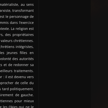
atérialiste, au sens
rxiste, transformant
 est le personnage de
mmis dans l’exercice
exte. La religion est
s, des propriétaires
 valeurs chrétiennes.
hrétiens intégristes,
es jeunes filles en
volonté des autorités
ts et de redonner sa
illeurs traitements.
r : il est devenu vers
approcher de celle du
s tard politiquement.
airement de gauche.
rétiennes pour mieux
e les Okies qui ne le