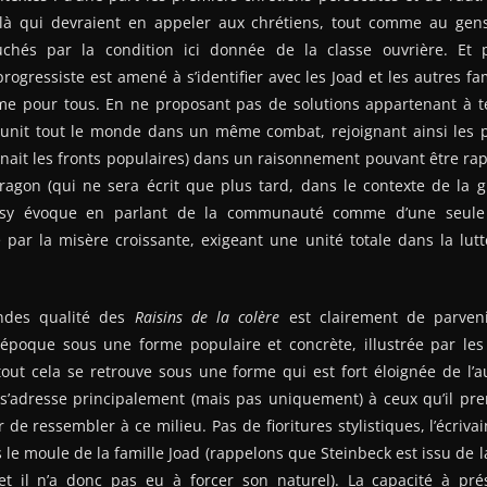
ilà qui devraient en appeler aux chrétiens, tout comme au gen
uchés par la condition ici donnée de la classe ouvrière. Et
rogressiste est amené à s’identifier avec les Joad et les autres fam
ême pour tous. En ne proposant pas de solutions appartenant à 
k unit tout le monde dans un même combat, rejoignant ainsi les p
ônait les fronts populaires) dans un raisonnement pouvant être 
ragon (qui ne sera écrit que plus tard, dans le contexte de la g
 Casy évoque en parlant de la communauté comme d’une seul
 par la misère croissante, exigeant une unité totale dans la lut
ndes qualité des
Raisins de la colère
est clairement de parveni
 époque sous une forme populaire et concrète, illustrée par les 
, tout cela se retrouve sous une forme qui est fort éloignée de l’
 s’adresse principalement (mais pas uniquement) à ceux qu’il pre
 de ressembler à ce milieu. Pas de fioritures stylistiques, l’écriva
 le moule de la famille Joad (rappelons que Steinbeck est issu de l
et il n’a donc pas eu à forcer son naturel). La capacité à pr