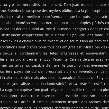
ur, au gré des nécessités du moment. Tom Joad est un meneur m
me. Steinbeck transpose des mythes bibliques à la philosophie ma
létariat rural. La meilleure représentation que l’on puisse en avoir
yant abandonné sa vocation non pas pour les multiples pêchés co
is par les doutes quand au rôle d’un meneur religieux dans ce cont
l’instrument d’oppression de la classe au pouvoir, des banquier
duit les exilés à encore plus de misère et de soumission au nom des
conditions sont dignes pour tous ces émigrés est infiltré par des c
ce sexuelle, condamnant les fêtes organisées et épouvantant l
 des âmes brûlant en enfer pour l’éternité. Cela va de pair avec la 
ermer un tel camp, capable d’enrayer le tourbillon des évènemen
 ouvrière paysanne qui s’empresserait alors de revendiquer de me
st finalement resté, mais plus sous les auspices établies du Seigneu
eneur syndicaliste dans la clandestinité, et sa triste fin est à r
l a naguère baptisé Tom Joad religieusement, il le rebaptisera plu
 son apôtre dans un mouvement de revendications sociales cl
crit un livre athée, il s’est ouvertement inspiré des racines ch
extes : d’une part les premiers chrétiens persécutés et de l’autr