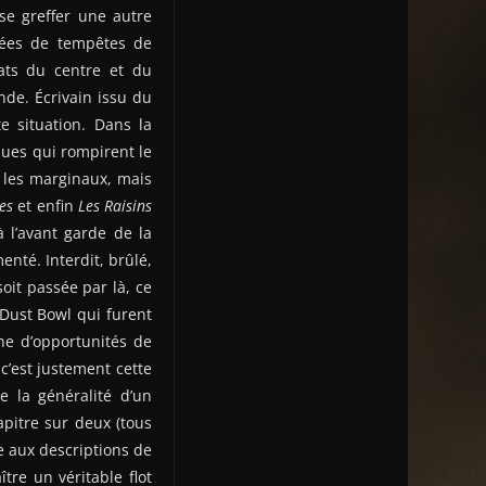
se greffer une autre
nnées de tempêtes de
tats du centre et du
de. Écrivain issu du
e situation. Dans la
ques qui rompirent le
t les marginaux, mais
es
et enfin
Les Raisins
à l’avant garde de la
enté. Interdit, brûlé,
it passée par là, ce
Dust Bowl qui furent
che d’opportunités de
 c’est justement cette
e la généralité d’un
pitre sur deux (tous
e aux descriptions de
tre un véritable flot