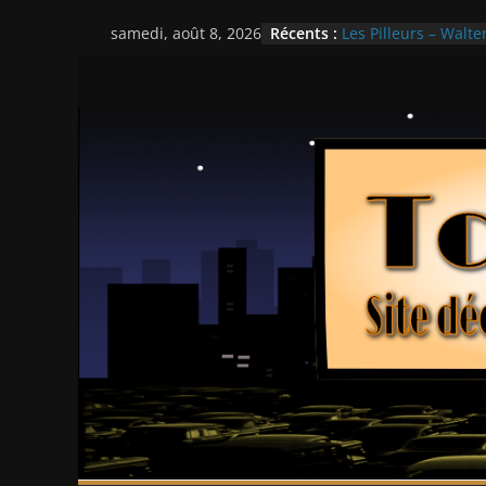
Passer
Récents :
Les Pilleurs – Walter
samedi, août 8, 2026
au
Double Team – Tsui
Mille milliards de d
contenu
Histoires fantastiqu
Ça chauffe au lycé