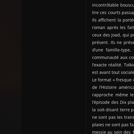
incontrôlable bouscu
lire ces courts pass
Ils affichent la port
roman après les fait
ceux des Joad, qui pe
présent. Ils ne pré
d’une famille-type,
communauté aux cond
l’exacte réalité. Tol
est avant tout social
Le format « fresque »
de l’Histoire améric
rapproche même les
l’épisode des Dix pl
la soit-disant terre 
ne sont pas les tran
plaies ne sont pas fa
messie au sein des 1