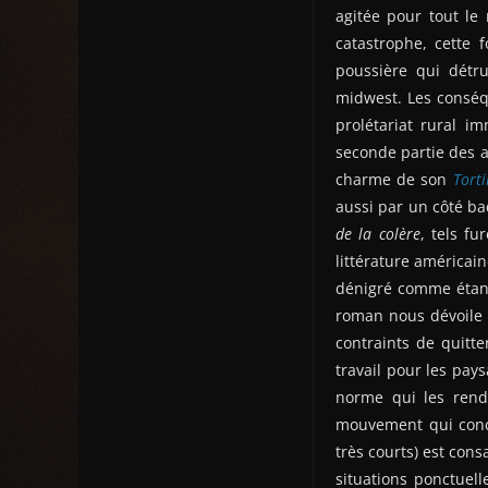
agitée pour tout le
catastrophe, cette 
poussière qui détru
midwest. Les conséq
prolétariat rural im
seconde partie des a
charme de son
Torti
aussi par un côté ba
de la colère
, tels fu
littérature américain
dénigré comme étant
roman nous dévoile l
contraints de quitte
travail pour les pays
norme qui les rend 
mouvement qui concer
très courts) est con
situations ponctuell