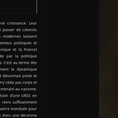
ine croissance. Leur
e passer de colonies
ns modernes laissent
remous politiques et
nnique et la France)
ée par la politique
es. C’est au terme des
lement la dynamique
it désormais pieds et
 n’y céda pas corps et
al menant au nazisme,
lsion d’une URSS en
s reins suffisamment
e Guerre mondiale pour
nt donc une décennie