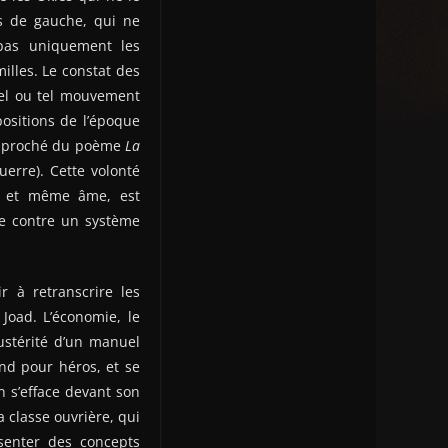
s de gauche, qui ne
 pas uniquement les
illes. Le constat des
tel ou tel mouvement
ositions de l’époque
rapproché du poème
La
uerre). Cette volonté
e et même âme, est
te contre un système
r à retranscrire les
Joad. L’économie, le
austérité d’un manuel
nd pour héros, et se
in s’efface devant son
a classe ouvrière, qui
ésenter des concepts