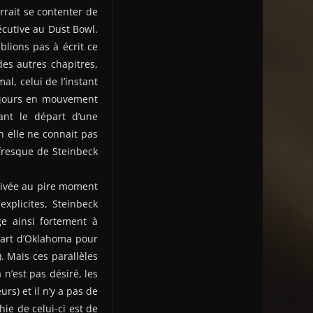
rrait se contenter de
écutive au Dust Bowl.
ublions pas à écrit ce
es autres chapitres,
al, celui de l’instant
oujours en mouvement
nant le départ d’une
 elle ne connait pas
 fresque de Steinbeck
arrivée au pire moment
explicites, Steinbeck
e ainsi fortement à
épart d’Oklahoma pour
). Mais ces parallèles
n’est pas désiré, les
rs) et il n’y a pas de
ie de celui-ci est de