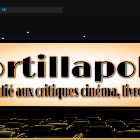
 Hill
 Hark
ollars – Henri Verneuil
es 2-15 : Lucy – Nick Castle
e Ridgemont – Amy Heckerling