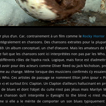
r plus d’un. Car, contrairement à un film comme le
Rocky Horror 
intégralement en chansons. Des chansons extraites pour la plupa
9. Un album conceptuel, un chef d’oeuvre. Mais les amateurs de l
 fait que les chansons sont ici interprétées non pas par les Who,
 différents rôles de l’opéra rock. Logique, mais force est d’admett
t avoir pour des acteurs comme Oliver Reed ou Jack Nicholson, pr
e au change. Même lorsque des musiciens confirmés s’y essaient,
s Who. Ces artistes de passage se nomment Elton John (pour « Pin
») et surtout Eric Clapton. Un Clapton d’ailleurs hallucinant en prê
de blues et dont l’objet du culte n’est pas Jésus mais Marilyn 
a chanson qu’il interprète (« Eyesight to the blind ») n’est
e si elle a le mérite de comporter un son blues typiquement c