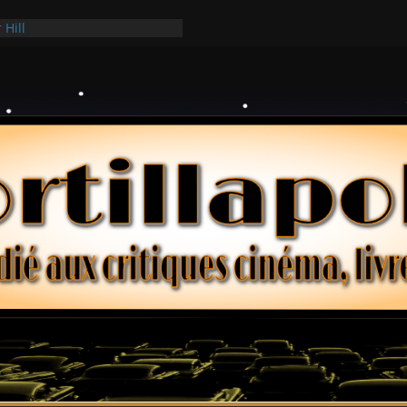
 Hill
 Hark
ollars – Henri Verneuil
es 2-15 : Lucy – Nick Castle
e Ridgemont – Amy Heckerling