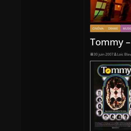
CINÉMA
DRAME
MUSI
Tommy – 
30 juin 2007
Loïc Blav