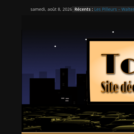
Passer
Récents :
Les Pilleurs – Walter
samedi, août 8, 2026
au
Double Team – Tsui
Mille milliards de d
contenu
Histoires fantastiqu
Ça chauffe au lycé