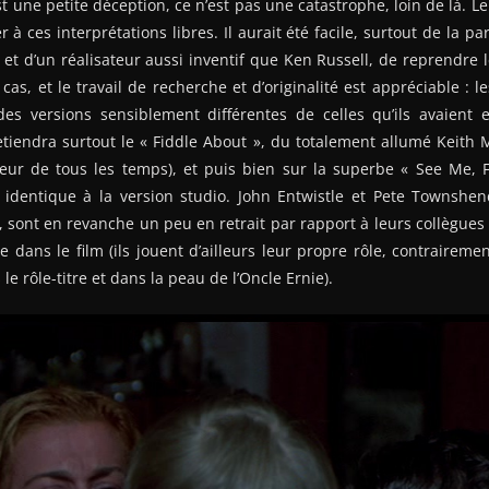
t une petite déception, ce n’est pas une catastrophe, loin de là. L
er à ces interprétations libres. Il aurait été facile, surtout de la p
 et d’un réalisateur aussi inventif que Ken Russell, de reprendre 
 cas, et le travail de recherche et d’originalité est appréciable 
es versions sensiblement différentes de celles qu’ils avaient
iendra surtout le « Fiddle About », du totalement allumé Keith M
eur de tous les temps), et puis bien sur la superbe « See Me, 
ci identique à la version studio. John Entwistle et Pete Townshe
ont en revanche un peu en retrait par rapport à leurs collègues 
e dans le film (ils jouent d’ailleurs leur propre rôle, contraireme
e rôle-titre et dans la peau de l’Oncle Ernie).