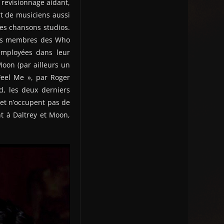
e revisionnage aidant,
art de musiciens aussi
les chansons studios.
: les membres des Who
 employées dans leur
oon (par ailleurs un
Feel Me », par Roger
nd, les deux derniers
et n’occupent pas de
nt à Daltrey et Moon,