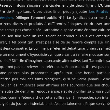
Reservoir dogs
s’inspire principalement de deux films :
L’Ulti
ire
de Ringo Lam. A ces deux-là on peut y ajouter
Les Pirates
évasion
,
Dillinger l’ennemi public N°1
,
Le Syndicat du crime 2
e
orizons divers et produits à différentes époques. En dresser une
 ne serait pas chose aisée. Tarantino dispose d’une énorme cultu
e de son film avec un réel talent de brodeur. Tous ces emprunt
rer, à tel point qu’il n’est pas aisé de se rendre compte sur l’i
aut déjà connaître. Là commence l’éternel débat tarantinien : sa mé
e un monument d’hypocrisie cynique visant à se faire mousser sur l
blic ? Difficile d’imaginer la seconde alternative, tant Tarantino 
ueront pas de relever les références. Et pourtant, il n’est pas tout
sme encore plus prononcée : après tout, une bonne partie d
refiche pas mal des films d’origines, qu’il ne verra jamais. Gén
brûler les influences pour affirmer sans sourciller que son chou
autre de dénigrer l’époque à papa et de glorifier sa propre cult
rantino comme l’étendard de cette suffisance. En revanche, son inte
 goût du jour est indéniable, et c’est certainement là que son cin