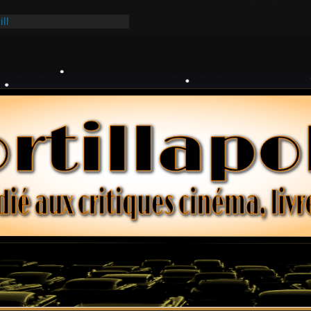
ill
ark
lars – Henri Verneuil
 2-15 : Lucy – Nick Castle
Ridgemont – Amy Heckerling