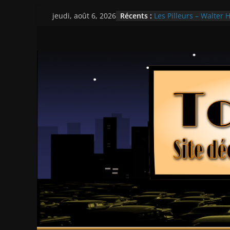
Passer
Récents :
Les Pilleurs – Walter H
jeudi, août 6, 2026
au
Double Team – Tsui H
Mille milliards de dol
contenu
Histoires fantastiques
Ça chauffe au lycée 