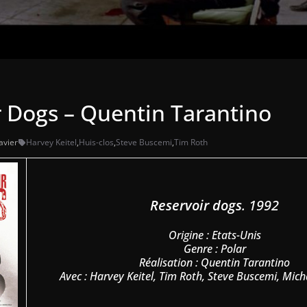
r Dogs – Quentin Tarantino
avier
Harvey Keitel
,
Huis-clos
,
Steve Buscemi
,
Tim Roth
Reservoir dogs
. 1992
Origine : Etats-Unis
Genre : Polar
Réalisation : Quentin Tarantino
Avec : Harvey Keitel, Tim Roth, Steve Buscemi, Mi