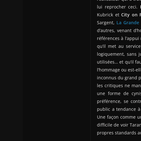
lui reprocher ceci.
Kubrick et
City on F
Sargent,
La Grande 
d’autres, venant d’h
références à l’appui
qu’il met au servic
logiquement, sans ju
utilisées… et qu’il f
l’hommage ou est-ell
inconnus du grand pu
les critiques ne manq
une forme de cyni
préférence, se cont
public a tendance à 
Une façon comme une 
difficile de voir Ta
propres standards au