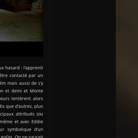
x hasard : l’apprenti
’être contacté par un
ilm mais aussi de s’y
ion et demi et Monte
eurs tentèrent alors
is que d’autres, plus
cipaux attribués (ou
i-même et avec Eddie
eur symbolique d’un
s goûts. On ne saurait