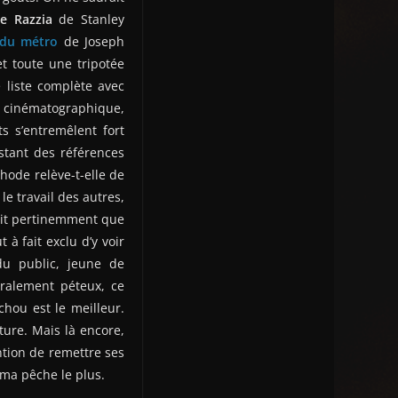
me Razzia
de Stanley
 du métro
de Joseph
t toute une tripotée
 liste complète avec
re cinématographique,
s s’entremêlent fort
nstant des références
thode relève-t-elle de
e travail des autres,
sait pertinemment que
 à fait exclu d’y voir
u public, jeune de
éralement péteux, ce
chou est le meilleur.
ure. Mais là encore,
ntion de remettre ses
éma pêche le plus.