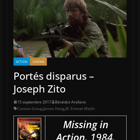
ACTION
CINÉMA
Portés disparus –
Joseph Zito
15 septembre 2017
Bénédict Arellano
Cannon Group
,
James Hong
,
M. Emmet Walsh
Missing in
Action.
1984.