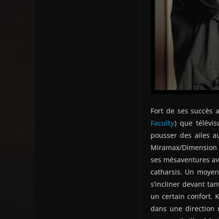
Fort de ses succès 
Faculty
) que télévis
pousser des ailes au
Miramax/Dimension Fi
ses mésaventures av
catharsis. Un moyen 
s’incliner devant ta
un certain confort. 
dans une direction n