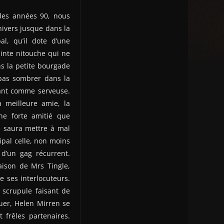
des années 90, nous
nivers jusque dans la
al, qu’il dote d’une
ainte nitouche qui ne
ns la petite bourgade
 pas sombrer dans la
sant comme serveuse.
a meilleure amie, la
une forte amitié que
e saura mettre à mal
pal celle, non moins
d’un gag récurrent.
aison de Mrs Tingle,
 ses interlocuteurs.
 scrupule faisant de
quer, Helen Mirren se
 frêles partenaires.