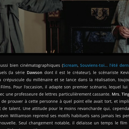
aussi bien cinématographiques (
Scream
,
Souviens-toi… l’été dern
uels (la série
Dawson
dont il est le créateur), le scénariste Kev
 crépuscule du millénaire et se lance dans la réalisation, toujo
lms. Pour l’occasion, il adapte son premier scénario, lequel lui 
ec une professeure de lettres particulièrement cassante.
Mrs. Tin
de prouver à cette personne à quel point elle avait tort, et impl
nt de talent. Une attitude pour le moins revancharde qui, cepend
Kevin Williamson reprend ses motifs habituels sans jamais les pe
ouvelle. Seul changement notable, il délaisse un temps le film d