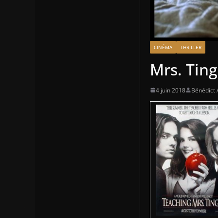
CINÉMA
THRILLER
Mrs. Ting
4 juin 2018
Bénédict 