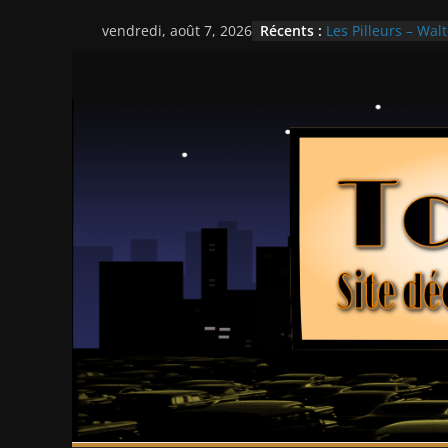
Passer
Récents :
Les Pilleurs – Walt
vendredi, août 7, 2026
au
Double Team – Ts
Mille milliards de
contenu
Histoires fantasti
Ça chauffe au lyc