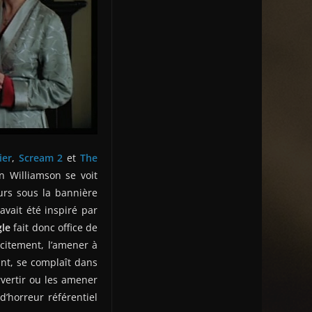
ier
,
Scream 2
et
The
in Williamson se voit
urs sous la bannière
avait été inspiré par
gle
fait donc office de
icitement, l’amener à
ant, se complaît dans
rvertir ou les amener
’horreur référentiel