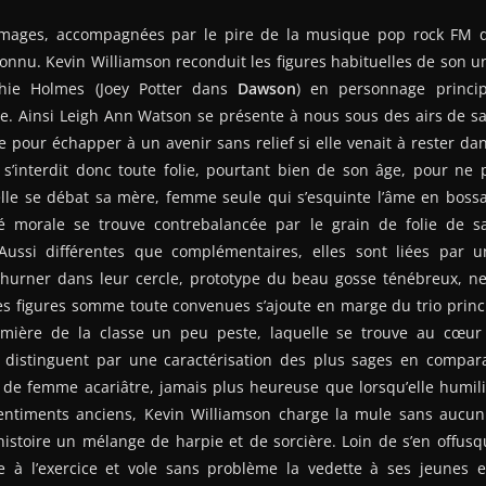
images, accompagnées par le pire de la musique pop rock FM 
nnu. Kevin Williamson reconduit les figures habituelles de son u
athie Holmes (Joey Potter dans
Dawson
) en personnage princip
re. Ainsi Leigh Ann Watson se présente à nous sous des airs de s
e pour échapper à un avenir sans relief si elle venait à rester da
 s’interdit donc toute folie, pourtant bien de son âge, pour ne
lle se débat sa mère, femme seule qui s’esquinte l’âme en bos
ité morale se trouve contrebalancée par le grain de folie de s
 Aussi différentes que complémentaires, elles sont liées par 
 Churner dans leur cercle, prototype du beau gosse ténébreux, n
s figures somme toute convenues s’ajoute en marge du trio princi
emière de la classe un peu peste, laquelle se trouve au cœur 
distinguent par une caractérisation des plus sages en compar
de femme acariâtre, jamais plus heureuse que lorsqu’elle humilie
entiments anciens, Kevin Williamson charge la mule sans aucun
histoire un mélange de harpie et de sorcière. Loin de s’en offus
 à l’exercice et vole sans problème la vedette à ses jeunes et