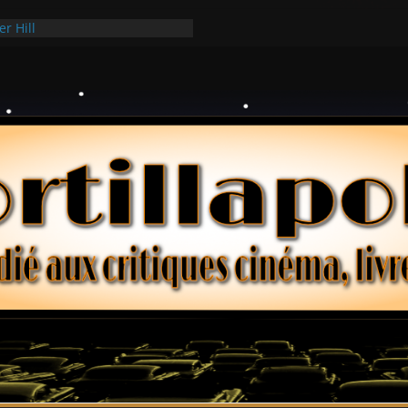
er Hill
ui Hark
 dollars – Henri Verneuil
ques 2-15 : Lucy – Nick Castle
ée Ridgemont – Amy Heckerling