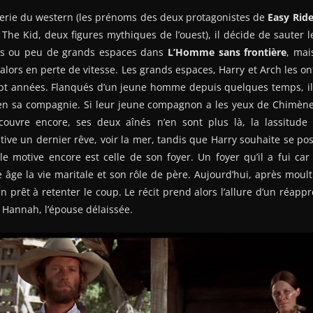
gerie du western (les prénoms des deux protagonistes de
Easy Ride
 The Kid, deux figures mythiques de l’ouest), il décide de sauter l
as ou peu de grands espaces dans
L’Homme sans frontière
, mai
 alors en perte de vitesse. Les grands espaces, Harry et Arch les on
pt années. Flanqués d’un jeune homme depuis quelques temps, i
 en sa compagnie. Si leur jeune compagnon a les yeux de Chimène
écouvre encore, ses deux aînés n’en sont plus là, la lassitude
ive un dernier rêve, voir la mer, tandis que Harry souhaite se pos
le motive encore est celle de son foyer. Un foyer qu’il a fui ca
âge la vie maritale et son rôle de père. Aujourd’hui, après moul
fin prêt à retenter le coup. Le récit prend alors l’allure d’un réapp
 Hannah, l’épouse délaissée.