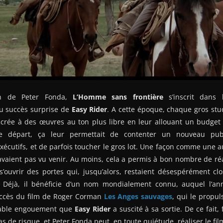
ion de Peter Fonda,
L’Homme sans frontière
s’inscrit dans 
u succès surprise de
Easy Rider
. A cette époque, chaque gros stu
crée à des œuvres au ton plus libre en leur allouant un budget 
e départ, ça leur permettait de contenter un nouveau publ
xécutifs, et de parfois toucher le gros lot. Une façon comme une 
vaient pas vu venir. Au moins, cela a permis à bon nombre de réa
’ouvrir des portes qui, jusqu’alors, restaient désespérément clo
. Déjà, il bénéficie d’un nom mondialement connu, auquel l’a
uccès du film de Roger Corman
Les Anges sauvages
, qui le propul
royable engouement que
Easy Rider
a suscité à sa sortie. De ce fait
s de risque, et Peter Fonda peut, en toute quiétude, réaliser le film