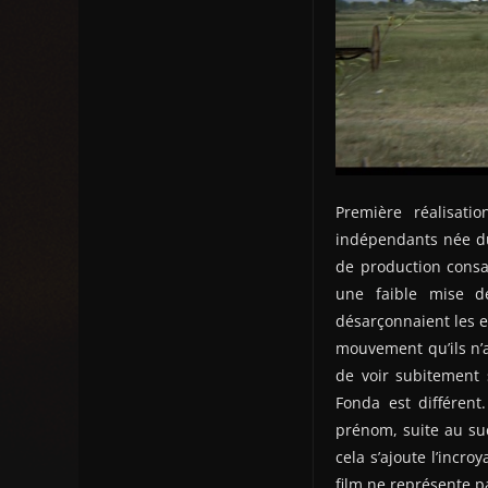
Première réalisat
indépendants née d
de production consa
une faible mise d
désarçonnaient les e
mouvement qu’ils n’a
de voir subitement s
Fonda est différent
prénom, suite au s
cela s’ajoute l’inc
film ne représente pa