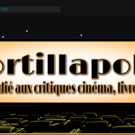
e Ridgemont – Amy Heckerling
 Hill
 Hark
ollars – Henri Verneuil
es 2-15 : Lucy – Nick Castle