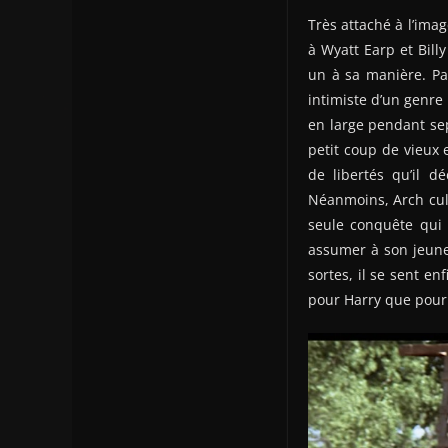
Très attaché à l’ima
à Wyatt Earp et Billy
un à sa manière. P
intimiste d’un genre
en large pendant se
petit coup de vieux
de libertés qu’il d
Néanmoins, Arch cult
seule conquête qui 
assumer à son jeune 
sortes, il se sent en
pour Harry que pour