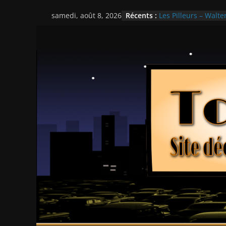
Ça chauffe au lycé
Passer
Récents :
Les Pilleurs – Walter
samedi, août 8, 2026
au
Double Team – Tsui
Mille milliards de d
contenu
Histoires fantastiqu