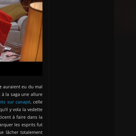
e
auraient eu du mal
 à la saga une allure
ts sur canapé
, celle
u’il y vola la vedette
icent à faire dans la
rquer les esprits fut
se lâcher totalement