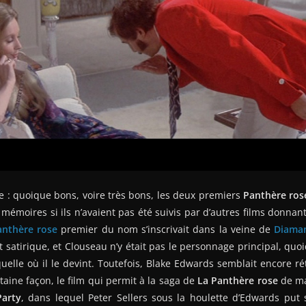
tre : quoique bons, voire très bons, les deux premiers
Panthère ros
 mémoires si ils n’avaient pas été suivis par d’autres films donnant
anthère rose
premier du nom s’inscrivait dans la veine de
Diaman
 satirique, et Clouseau n’y était pas le personnage principal, quoiq
elle où il le devint. Toutefois, Blake Edwards semblait encore rét
aine façon, le film qui permit à la saga de
La Panthère rose
de ma
Party
, dans lequel Peter Sellers sous la houlette d’Edwards put 