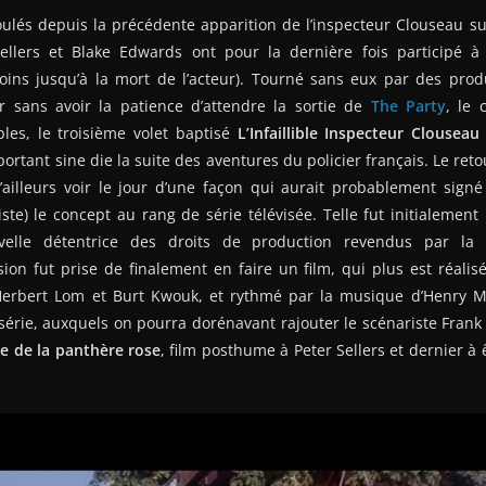
ulés depuis la précédente apparition de l’inspecteur Clouseau su
ellers et Blake Edwards ont pour la dernière fois participé 
ins jusqu’à la mort de l’acteur). Tourné sans eux par des pro
r sans avoir la patience d’attendre la sortie de
The Party
, le 
bles, le troisième volet baptisé
L’Infaillible Inspecteur Clouseau
ortant sine die la suite des aventures du policier français. Le ret
t d’ailleurs voir le jour d’une façon qui aurait probablement signé 
siste) le concept au rang de série télévisée. Telle fut initialement
velle détentrice des droits de production revendus par la U
on fut prise de finalement en faire un film, qui plus est réalis
 Herbert Lom et Burt Kwouk, et rythmé par la musique d’Henry Ma
 série, auxquels on pourra dorénavant rajouter le scénariste Frank
he de la panthère rose
, film posthume à Peter Sellers et dernier à 