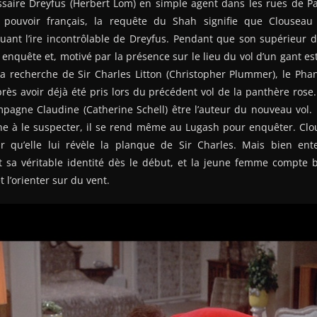
saire Dreyfus (Herbert Lom) en simple agent dans les rues de Pa
pouvoir français, la requête du Shah signifie que Clousea
uant l’ire incontrôlable de Dreyfus. Pendant que son supérieur d
quête et, motivé par la présence sur le lieu du vol d’un gant es
a recherche de Sir Charles Litton (Christopher Plummer), le Phan
près avoir déjà été pris lors du précédent vol de la panthère rose.
pagne Claudine (Catherine Schell) être l’auteur du nouveau vol. F
ne à le suspecter, il se rend même au Lugash pour enquêter. Clou
ur qu’elle lui révèle la planque de Sir Charles. Mais bien en
t sa véritable identité dès le début, et la jeune femme compte b
 l’orienter sur du vent.