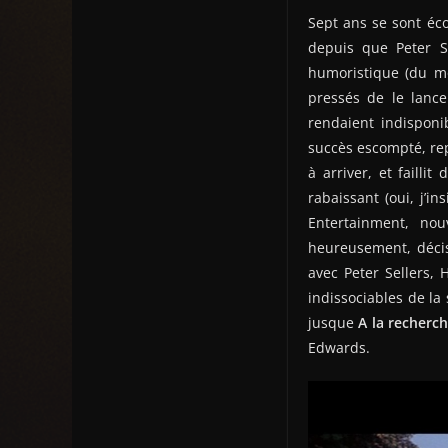
Sept ans se sont éco
depuis que Peter S
humoristique (du mo
pressés de le lance
rendaient indisponi
succès escompté, rep
à arriver, et failli
rabaissant (oui, j’in
Entertainment, nou
heureusement, décisi
avec Peter Sellers,
indissociables de la
jusque
A la recherc
Edwards.