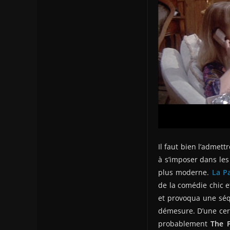
Il faut bien l’admet
à s’imposer dans les
plus moderne.
La P
de la comédie chic et
et provoqua une séqu
démesure. D’une cert
probablement
The 