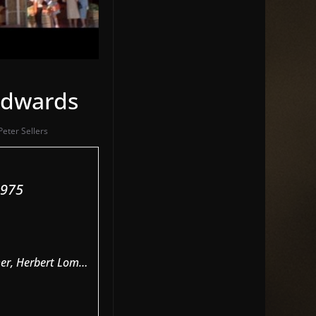
 Edwards
Peter Sellers
1975
mmer, Herbert Lom…