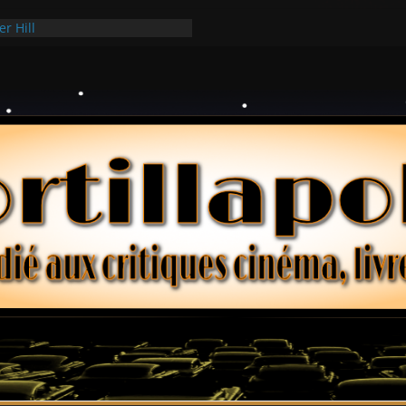
er Hill
ui Hark
 dollars – Henri Verneuil
ques 2-15 : Lucy – Nick Castle
ée Ridgemont – Amy Heckerling