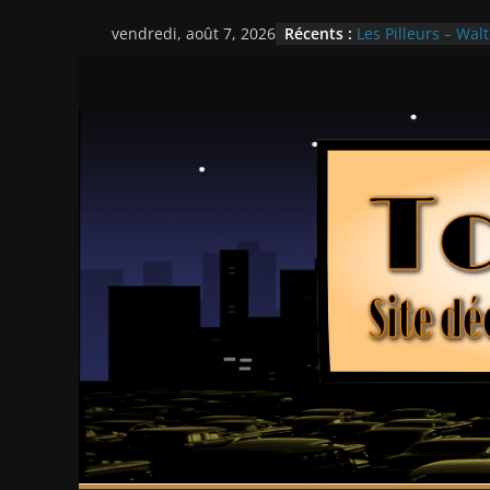
Passer
Récents :
Les Pilleurs – Walt
vendredi, août 7, 2026
au
Double Team – Ts
Mille milliards de
contenu
Histoires fantasti
Ça chauffe au lyc