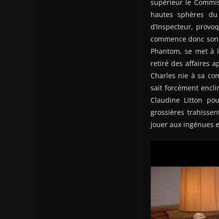
supérieur le Commis
hautes sphères du 
d’Inspecteur, provoq
commence donc son en
Phantom, se met à l
retiré des affaires a
Charles nie à sa com
sait forcément encli
Claudine Litton po
grossières trahissen
jouer aux ingénues et