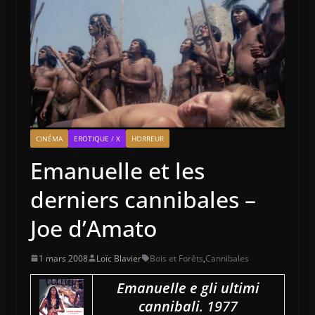
CINÉMA
EROTIQUE / X
HORREUR
Emanuelle et les
derniers cannibales –
Joe d’Amato
1 mars 2008
Loïc Blavier
Bois et Forêts
,
Cannibales
Emanuelle e gli ultimi
cannibali
. 1977