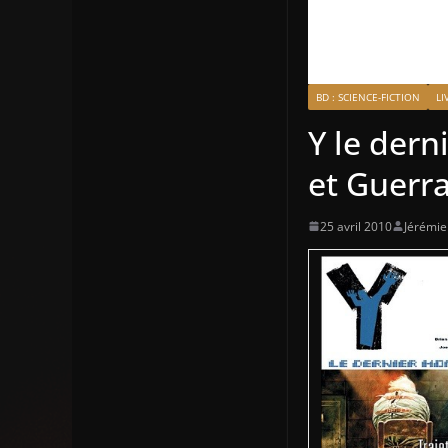
BD : SCIENCE-FICTION
LI
Y le dern
et Guerr
25 avril 2010
Jérémi