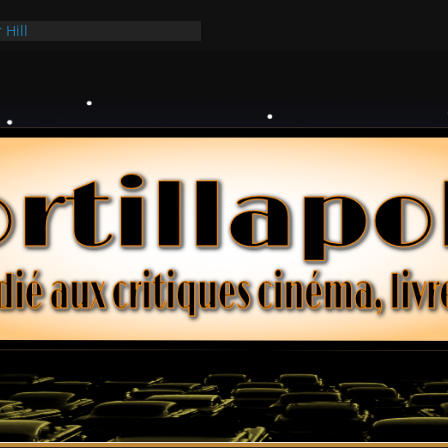
 Hill
 Hark
ollars – Henri Verneuil
es 2-15 : Lucy – Nick Castle
e Ridgemont – Amy Heckerling