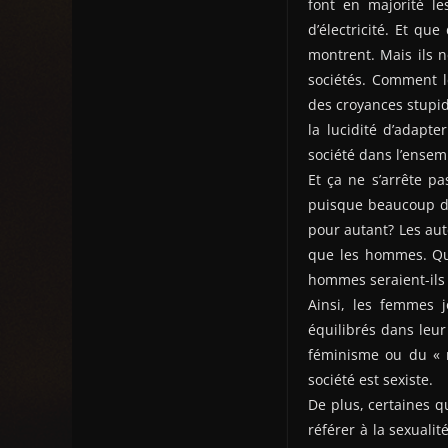
font en majorité l
d’électricité. Et qu
montrent. Mais ils n
sociétés. Comment l
des croyances stupid
la lucidité d’adapte
société dans l’ensemb
Et ça ne s’arrête pa
puisque beaucoup de 
pour autant? Les aut
que les hommes. Que
hommes seraient-ils 
Ainsi, les femmes j
équilibrés dans leur 
féminisme ou du « ma
société est sexiste.
De plus, certaines q
référer à la sexuali