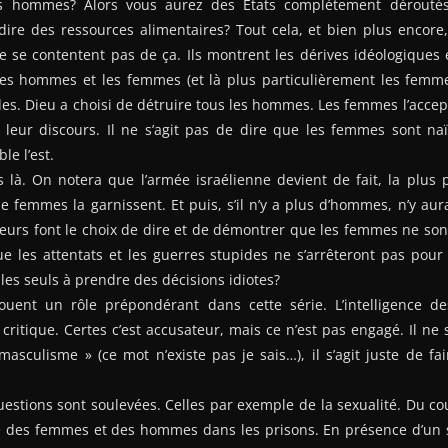
es hommes? Alors vous aurez des Etats complètement déroutés
e dire des ressources alimentaires? Tout cela, et bien plus encore
e se contentent pas de ça. Ils montrent les dérives idéologiques 
es hommes et les femmes (et là plus particulièrement les femm
es. Dieu a choisi de détruire tous les hommes. Les femmes l’accepte
r leur discours. Il ne s’agit pas de dire que les femmes sont na
le l’est.
s là. On notera que l’armée israélienne devient de fait, la plus
femmes la garnissent. Et puis, s’il n’y a plus d’hommes, n’y aura
eurs font le choix de dire et de démontrer que les femmes ne son
 les attentats et les guerres stupides ne s’arrêteront pas pour 
les seuls à prendre des décisions idiotes?
ouent un rôle prépondérant dans cette série. L’intelligence de
critique. Certes c’est accusateur, mais ce n’est pas engagé. Il ne 
sculisme » (ce mot n’existe pas je sais…), il s’agit juste de fa
uestions sont soulevées. Celles par exemple de la sexualité. Du cou
té des femmes et des hommes dans les prisons. En présence d’un s