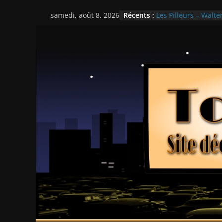
Passer
Récents :
Les Pilleurs – Walter
samedi, août 8, 2026
au
Double Team – Tsui
Mille milliards de d
contenu
Histoires fantastiqu
Ça chauffe au lycé