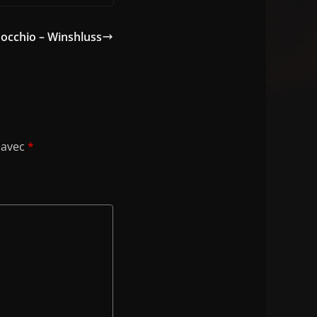
nocchio – Winshluss
 avec
*