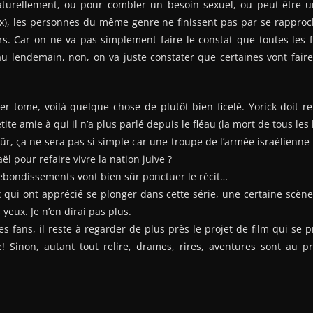
aturellement, ou pour combler un besoin sexuel, ou peut-être 
ux), les personnes du même genre ne finissent pas par se rapproc
urs. Car on ne va pas simplement faire le constat que toutes les
u lendemain, non, on va juste constater que certaines vont faire
r tome, voilà quelque chose de plutôt bien ficelé. Yorick doit r
tite amie à qui il n’a plus parlé depuis le fléau (la mort de tous les
ûr, ça ne sera pas si simple car une troupe de l’armée israélienne l’
ël pour refaire vivre la nation juive ?
bondissements vont bien sûr ponctuer le récit…
qui ont apprécié se plonger dans cette série, une certaine scène
yeux. Je n’en dirai pas plus.
es fans, il reste à regarder de plus près le projet de film qui se 
re! Sinon, autant tout relire, drames, rires, aventures sont au 