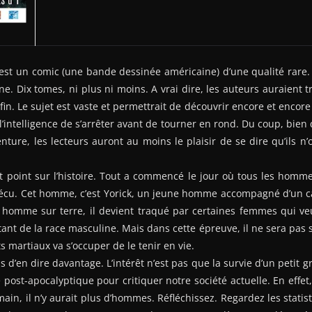
est un comic (une bande dessinée américaine) d’une qualité rare.
ine. Dix tomes, ni plus ni moins. A vrai dire, les auteurs auraient 
in. Le sujet est vaste et permettrait de découvrir encore et encore
l’intelligence de s’arrêter avant de tourner en rond. Du coup, bien 
nture, les lecteurs auront au moins le plaisir de se dire qu’ils n’
t point sur l’histoire. Tout a commencé le jour où tous les homm
écu. Cet homme, c’est Yorick, un jeune homme accompagné d’un c
r homme sur terre, il devient traqué par certaines femmes qui ve
ant de la race masculine. Mais dans cette épreuve, il ne sera pas s
ts martiaux va s’occuper de le tenir en vie.
s d’en dire davantage. L’intérêt n’est pas que la survie d’un petit 
e post-apocalyptique pour critiquer notre société actuelle. En eff
ain, il n’y aurait plus d’hommes. Réfléchissez. Regardez les statis